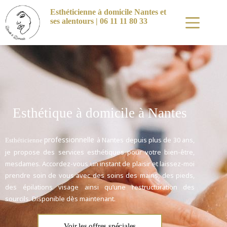
Esthéticienne à domicile Nantes et
ses alentours | 06 11 11 80 33
Esthétique à domicile à Nantes
professionnelle
à Nantes depuis plus de 30 ans,
Esthéticienne
je propose des services esthétiques pour votre bien-être,
mesdames. Accordez-vous un instant de plaisir et laissez-moi
prendre soin de vous avec des soins des mains, des pieds,
des épilations visage ainsi qu’une restructuration des
sourcils. Disponible dès maintenant.
Voir les offres spéciales